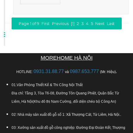
Page 1 of 9
First
Previous
[1]
2
3
4
5
Next
Last
MOREHOME HÀ NỘI
0931.31.88.77
0987.653.777
.
HOTLINE:
và
(Mr. Hiệu)
01.Văn Phòng Thiết Kế & Thi Công Nội Thất
Điạ chỉ: Tầng 3, Tòa T6-08, Đường Tôn Quang Phiệt, Quận Bắc Từ
Liêm, Hà Nội(Khu đô thị Nam Cường, đối diện chéo bộ Công An)
02: Nhà máy sản xuất đồ gỗ số 1:
Xã Thượng Cát, Từ Liêm, Hà Nội.
.
03: Xưởng sản xuất đồ gỗ công nghiệp: Đường Đại Đoàn Kết, Thượng