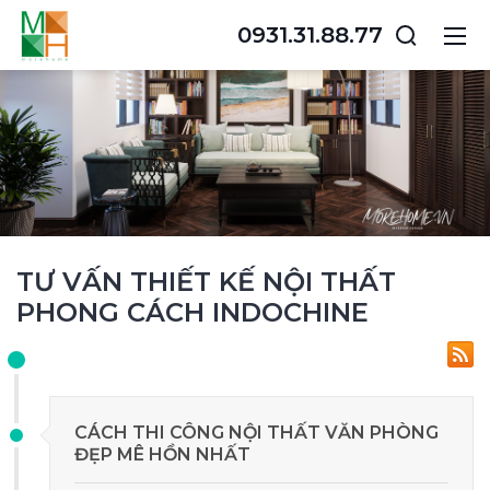
0931.31.88.77
TƯ VẤN THIẾT KẾ NỘI THẤT
PHONG CÁCH INDOCHINE
CÁCH THI CÔNG NỘI THẤT VĂN PHÒNG
ĐẸP MÊ HỒN NHẤT