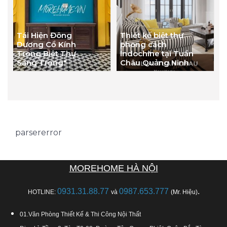
Tái Hiện Đông
Thiết kế biệt thự
Dương Cổ Kính
phong cách
Trong Biệt Thự
Indochine tại Tuần
Sang Trọng*
Châu Quảng Ninh
parsererror
MOREHOME HÀ NỘI
0931.31.88.77
0987.653.777
.
HOTLINE:
và
(Mr. Hiệu)
01.Văn Phòng Thiết Kế & Thi Công Nội Thất