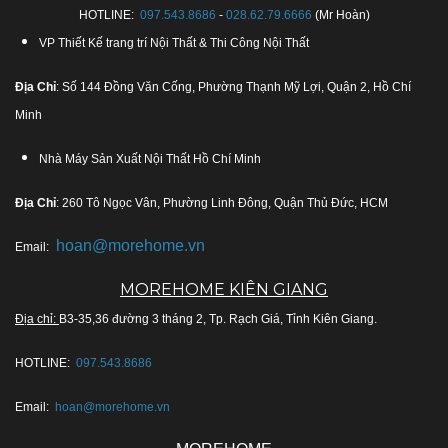
HOTLINE:
097.543.8686
-
028.62.79.6666
(Mr Hoàn)
VP Thiết Kế trang trí Nội Thất & Thi Công Nội Thất
Địa Chỉ
: Số 144 Đồng Văn Cống, Phường Thạnh Mỹ Lợi, Quận 2, Hồ Chí
Minh
Nhà Máy Sản Xuất Nội Thất Hồ Chí Minh
Địa Chỉ
: 260 Tô Ngọc Vân, Phường Linh Đông, Quận Thủ Đức, HCM
hoan@morehome.vn
Email:
MOREHOME KIÊN GIANG
Địa chỉ:
B3-35,36 đường 3 tháng 2, Tp. Rạch Giá, Tỉnh Kiên Giang.
HOTLINE:
097.543.8686
Email:
hoan@morehome.vn