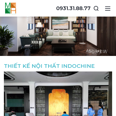
0931.31.88.77
THIẾT KẾ NỘI THẤT INDOCHINE