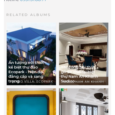
RELATED ALBUMS
Ấn tượng với thiết
kế biệt thự đảo
Thi công nội thất
Ecopark - hiện đại,
gỗ óc chó tại biệt
đẳng cấp và sang
thự Nam An Khánh
trọng
Sudico