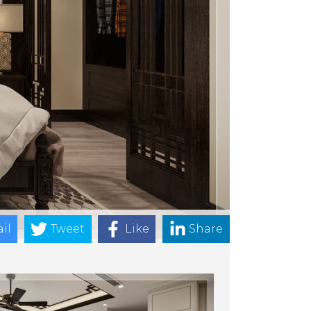
il
Tweet
Like
Share