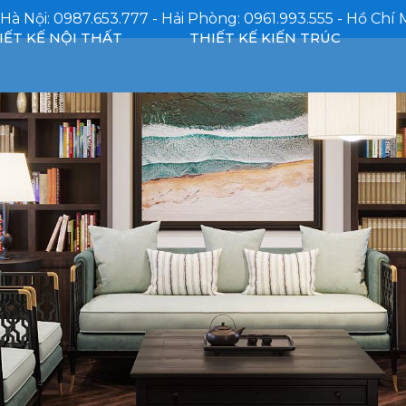
 Hà Nội: 0987.653.777 - Hải Phòng: 0961.993.555 - Hồ Chí 
IẾT KẾ NỘI THẤT
THIẾT KẾ KIẾN TRÚC