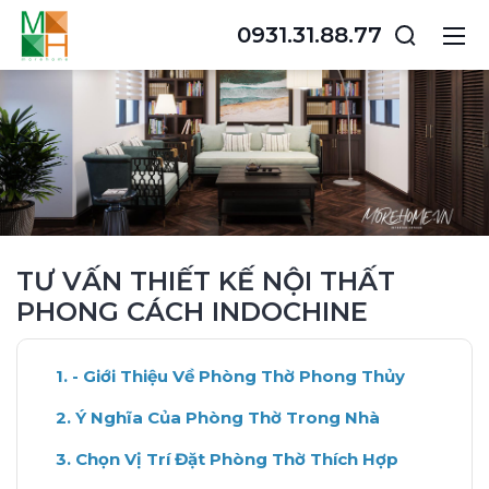
0931.31.88.77
TƯ VẤN THIẾT KẾ NỘI THẤT
PHONG CÁCH INDOCHINE
- Giới Thiệu Về Phòng Thờ Phong Thủy
Ý Nghĩa Của Phòng Thờ Trong Nhà
Chọn Vị Trí Đặt Phòng Thờ Thích Hợp