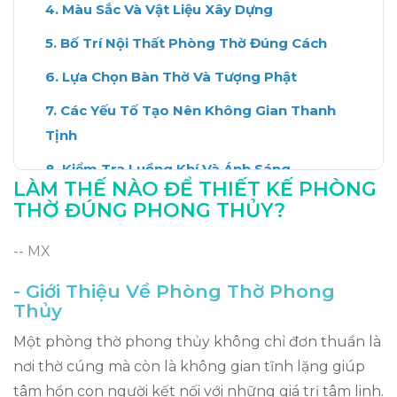
Màu Sắc Và Vật Liệu Xây Dựng
Bố Trí Nội Thất Phòng Thờ Đúng Cách
Lựa Chọn Bàn Thờ Và Tượng Phật
Các Yếu Tố Tạo Nên Không Gian Thanh
Tịnh
Kiểm Tra Luồng Khí Và Ánh Sáng
LÀM THẾ NÀO ĐỂ THIẾT KẾ PHÒNG
Những Lưu Ý Khi Thiết Kế Phòng Thờ
THỜ ĐÚNG PHONG THỦY?
Kết Luận Về Thiết Kế Phòng Thờ Phong
-- MX
Thủy
- Giới Thiệu Về Phòng Thờ Phong
Thủy
Một phòng thờ phong thủy không chỉ đơn thuần là
nơi thờ cúng mà còn là không gian tĩnh lặng giúp
tâm hồn con người kết nối với những giá trị tâm linh.