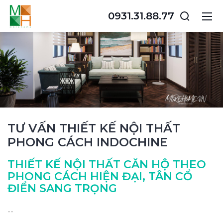
0931.31.88.77
TƯ VẤN THIẾT KẾ NỘI THẤT
PHONG CÁCH INDOCHINE
THIẾT KẾ NỘI THẤT CĂN HỘ THEO
PHONG CÁCH HIỆN ĐẠI, TÂN CỔ
ĐIỂN SANG TRỌNG
--