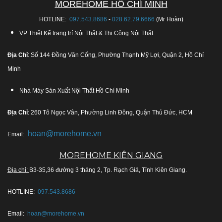
MOREHOME HỒ CHÍ MINH
HOTLINE:
097.543.8686
-
028.62.79.6666
(Mr Hoàn)
VP Thiết Kế trang trí Nội Thất & Thi Công Nội Thất
Địa Chỉ
: Số 144 Đồng Văn Cống, Phường Thạnh Mỹ Lợi, Quận 2, Hồ Chí
Minh
Nhà Máy Sản Xuất Nội Thất Hồ Chí Minh
Địa Chỉ
: 260 Tô Ngọc Vân, Phường Linh Đông, Quận Thủ Đức, HCM
hoan@morehome.vn
Email:
MOREHOME KIÊN GIANG
Địa chỉ:
B3-35,36 đường 3 tháng 2, Tp. Rạch Giá, Tỉnh Kiên Giang.
HOTLINE:
097.543.8686
Email:
hoan@morehome.vn