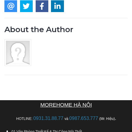
About the Author
MOREHOME HÀ NỘI
0931.31.88.77
0987.653.777
.
HOTLINE:
và
(Mr. Hiệu)
01.Văn Phòng Thiết Kế & Thi Công Nội Thất