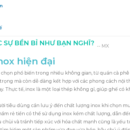
ền
ế
C SỰ BỀN BỈ NHƯ BẠN NGHĨ?
-- MX
inox hiện đại
 chọn phổ biến trong nhiều không gian, từ quán cà phê đế
g trọng mà còn dễ dàng kết hợp với các phong cách nội 
. Thực tế, inox là một loại thép không gỉ, giúp ghế có kh
ười tiêu dùng cần lưu ý đến chất lượng inox khi chọn m
hẩm rẻ tiền có thể sử dụng inox kém chất lượng, dẫn đến
au chùi và tránh tiếp xúc với hóa chất mạnh cũng là yếu 
g tìm kiếm một sản phẩm vừa đẹp vừa bền, hãy chú ý đến