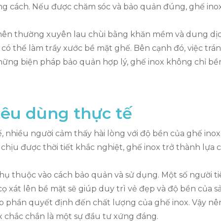
ng cách. Nếu được chăm sóc và bảo quản đúng, ghế inox
nên thường xuyên lau chùi bằng khăn mềm và dung dịc
g có thể làm trầy xước bề mặt ghế. Bên cạnh đó, việc tr
 những biện pháp bảo quản hợp lý, ghế inox không chỉ bề
iêu dùng thực tế
 nhiều người cảm thấy hài lòng với độ bền của ghế inox 
hịu được thời tiết khắc nghiệt, ghế inox trở thành lựa
hụ thuộc vào cách bảo quản và sử dụng. Một số người ti
ọ xát lên bề mặt sẽ giúp duy trì vẻ đẹp và độ bền của s
 phần quyết định đến chất lượng của ghế inox. Vậy n
x chắc chắn là một sự đầu tư xứng đáng.