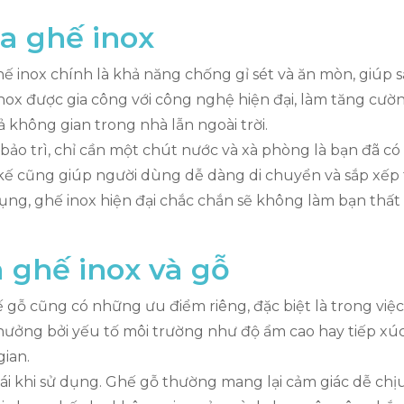
a ghế inox
ế inox chính là khả năng chống gỉ sét và ăn mòn, giúp 
nox được gia công với công nghệ hiện đại, làm tăng cườ
 không gian trong nhà lẫn ngoài trời.
à bảo trì, chỉ cần một chút nước và xà phòng là bạn đã c
 kế cũng giúp người dùng dễ dàng di chuyển và sắp xếp 
ụng, ghế inox hiện đại chắc chắn sẽ không làm bạn thất
 ghế inox và gỗ
gỗ cũng có những ưu điểm riêng, đặc biệt là trong việ
 hưởng bởi yếu tố môi trường như độ ẩm cao hay tiếp xú
ian.
mái khi sử dụng. Ghế gỗ thường mang lại cảm giác dễ chịu