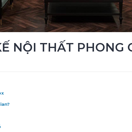
KẾ NỘI THẤT PHONG
ox
ian?
ỗ