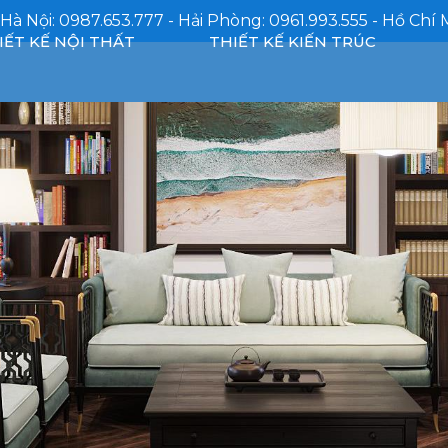
 Hà Nội: 0987.653.777 - Hải Phòng: 0961.993.555 - Hồ Chí 
IẾT KẾ NỘI THẤT
THIẾT KẾ KIẾN TRÚC