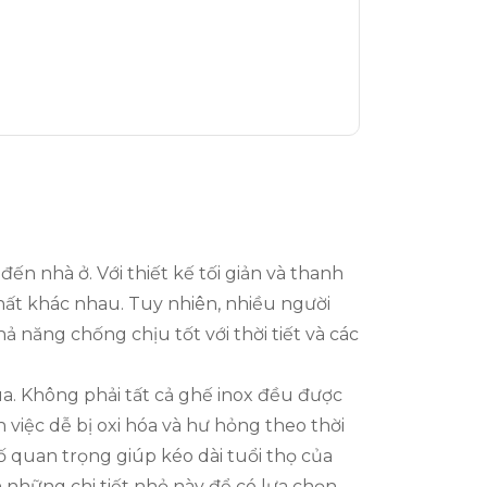
n nhà ở. Với thiết kế tối giản và thanh
thất khác nhau. Tuy nhiên, nhiều người
ả năng chống chịu tốt với thời tiết và các
ua. Không phải tất cả ghế inox đều được
 việc dễ bị oxi hóa và hư hỏng theo thời
tố quan trọng giúp kéo dài tuổi thọ của
 những chi tiết nhỏ này để có lựa chọn