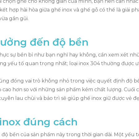
hi chọn ghế cho không gian của mình, bạn nên cân nhắc
 kết hợp hài hòa giữa ghế inox và ghế gỗ có thể là giải 
vừa gần gũi.
hưởng đến độ bền
 thực sự bền bỉ như bạn nghĩ hay không, cần xem xét n
ững yếu tố quan trọng nhất; loại inox 304 thường được
 cũng đóng vai trò không nhỏ trong việc quyết định độ 
họ cao hơn so với những sản phẩm kém chất lượng. Cuối
yên lau chùi và bảo trì sẽ giúp ghế inox giữ được vẻ đẹ
inox đúng cách
 độ bền của sản phẩm này trong thời gian dài. Một yếu