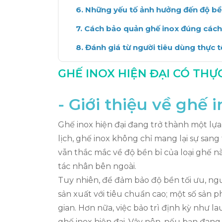
Những yếu tố ảnh hưởng đến độ b
Cách bảo quản ghế inox đúng cách
Đánh giá từ người tiêu dùng thực t
Kết luận: Ghế inox có thực sự bền?
GHẾ INOX HIỆN ĐẠI CÓ THỰ
- Giới thiệu về ghế 
Ghế inox hiện đại đang trở thành một lựa
lịch, ghế inox không chỉ mang lại sự san
vẫn thắc mắc về độ bền bỉ của loại ghế này
tác nhân bên ngoài.
Tuy nhiên, để đảm bảo độ bền tối ưu, ng
sản xuất với tiêu chuẩn cao; một số sản p
gian. Hơn nữa, việc bảo trì định kỳ như l
ghế inox hiện đại. Vậy nên, nếu bạn đan