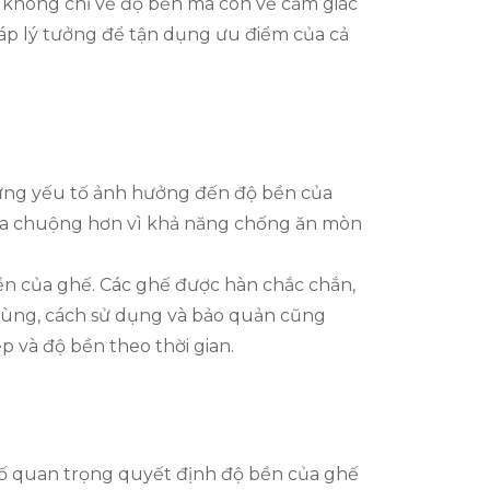
 không chỉ về độ bền mà còn về cảm giác
pháp lý tưởng để tận dụng ưu điểm của cả
hững yếu tố ảnh hưởng đến độ bền của
 ưa chuộng hơn vì khả năng chống ăn mòn
bền của ghế. Các ghế được hàn chắc chắn,
 cùng, cách sử dụng và bảo quản cũng
p và độ bền theo thời gian.
 tố quan trọng quyết định độ bền của ghế