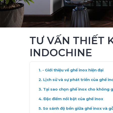
TƯ VẤN THIẾT 
INDOCHINE
- Giới thiệu về ghế inox hiện đại
Lịch sử và sự phát triển của ghế in
Tại sao chọn ghế inox cho không g
Đặc điểm nổi bật của ghế inox
So sánh độ bền giữa ghế inox và g