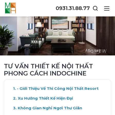
0931.31.88.77
TƯ VẤN THIẾT KẾ NỘI THẤT
PHONG CÁCH INDOCHINE
- Giới Thiệu Về Thi Công Nội Thất Resort
Xu Hướng Thiết Kế Hiện Đại
Không Gian Nghỉ Ngơi Thư Giãn