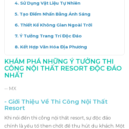
Sử Dụng Vật Liệu Tự Nhiên
Tạo Điểm Nhấn Bằng Ánh Sáng
Thiết Kế Không Gian Ngoài Trời
Ý Tưởng Trang Trí Độc Đáo
Kết Hợp Văn Hóa Địa Phương
Lợi Ích Của Thi Công Chuyên Nghiệp
KHÁM PHÁ NHỮNG Ý TƯỞNG THI
CÔNG NỘI THẤT RESORT ĐỘC ĐÁO
Kết Luận: Sáng Tạo Trong Thi Công Nội
NHẤT
Thất
-- MX
- Giới Thiệu Về Thi Công Nội Thất
Resort
Khi nói đến thi công nội thất resort, sự độc đáo
chính là yếu tố then chốt để thu hút du khách. Một