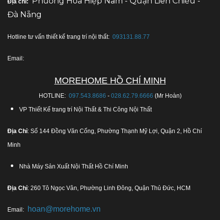
Phường Hòa Hiệp Nam - Quận Liên Chiều -
Địa chỉ:
Đà Nẵng
Hotline tư vấn thiết kế trang trí nội thất:
093131.88.77
Email:
MOREHOME HỒ CHÍ MINH
HOTLINE:
097.543.8686
-
028.62.79.6666
(Mr Hoàn)
VP Thiết Kế trang trí Nội Thất & Thi Công Nội Thất
Địa Chỉ
: Số 144 Đồng Văn Cống, Phường Thạnh Mỹ Lợi, Quận 2, Hồ Chí
Minh
Nhà Máy Sản Xuất Nội Thất Hồ Chí Minh
Địa Chỉ
: 260 Tô Ngọc Vân, Phường Linh Đông, Quận Thủ Đức, HCM
hoan@morehome.vn
Email: