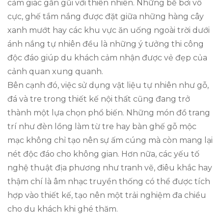
cảm giác gần gũi với thiên nhiên. Những bể bơi vô
cực, ghế tắm nắng được đặt giữa những hàng cây
xanh mướt hay các khu vực ăn uống ngoài trời dưới
ánh nắng tự nhiên đều là những ý tưởng thi công
độc đáo giúp du khách cảm nhận được vẻ đẹp của
cảnh quan xung quanh.
Bên cạnh đó, việc sử dụng vật liệu tự nhiên như gỗ,
đá và tre trong thiết kế nội thất cũng đang trở
thành một lựa chọn phổ biến. Những món đồ trang
trí như đèn lồng làm từ tre hay bàn ghế gỗ mộc
mạc không chỉ tạo nên sự ấm cúng mà còn mang lại
nét độc đáo cho không gian. Hơn nữa, các yếu tố
nghệ thuật địa phương như tranh vẽ, điêu khắc hay
thậm chí là âm nhạc truyền thống có thể được tích
hợp vào thiết kế, tạo nên một trải nghiệm đa chiều
cho du khách khi ghé thăm.