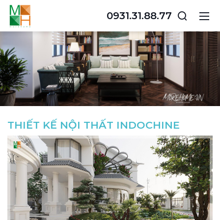
0931.31.88.77
THIẾT KẾ NỘI THẤT INDOCHINE