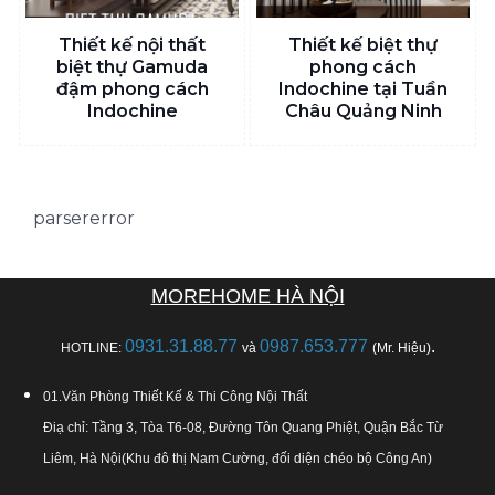
Thiết kế nội thất
Thiết kế biệt thự
biệt thự Gamuda
phong cách
đậm phong cách
Indochine tại Tuần
Indochine
Châu Quảng Ninh
parsererror
MOREHOME HÀ NỘI
0931.31.88.77
0987.653.777
.
HOTLINE:
và
(Mr. Hiệu)
01.Văn Phòng Thiết Kế & Thi Công Nội Thất
Điạ chỉ: Tầng 3, Tòa T6-08, Đường Tôn Quang Phiệt, Quận Bắc Từ
Liêm, Hà Nội(Khu đô thị Nam Cường, đối diện chéo bộ Công An)