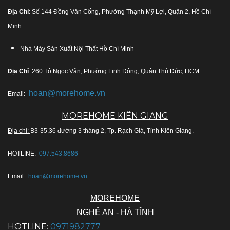
Địa Chỉ
: Số 144 Đồng Văn Cống, Phường Thạnh Mỹ Lợi, Quận 2, Hồ Chí
Minh
Nhà Máy Sản Xuất Nội Thất Hồ Chí Minh
Địa Chỉ
: 260 Tô Ngọc Vân, Phường Linh Đông, Quận Thủ Đức, HCM
hoan@morehome.vn
Email:
MOREHOME KIÊN GIANG
Địa chỉ:
B3-35,36 đường 3 tháng 2, Tp. Rạch Giá, Tỉnh Kiên Giang.
HOTLINE:
097.543.8686
Email:
hoan@morehome.vn
MOREHOME
NGHỆ AN - HÀ TĨNH
HOTLINE:
0971982777