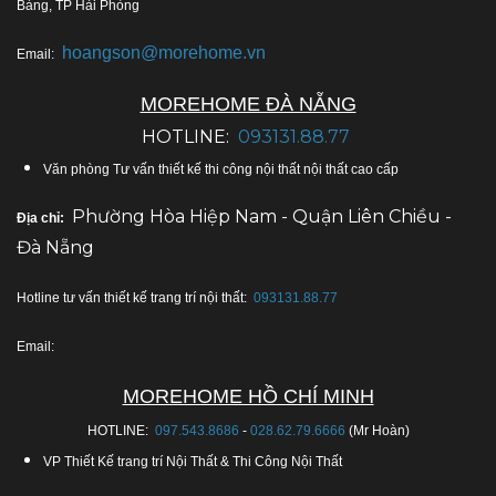
Bàng, TP Hải Phòng
hoangson@morehome.vn
Email:
MOREHOME ĐÀ NẴNG
HOTLINE:
093131.88.77
Văn phòng Tư vấn thiết kế thi công nội thất nội thất cao cấp
Phường Hòa Hiệp Nam - Quận Liên Chiều -
Địa chỉ:
Đà Nẵng
Hotline tư vấn thiết kế trang trí nội thất:
093131.88.77
Email:
MOREHOME HỒ CHÍ MINH
HOTLINE:
097.543.8686
-
028.62.79.6666
(Mr Hoàn)
VP Thiết Kế trang trí Nội Thất & Thi Công Nội Thất