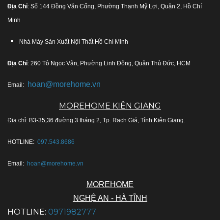
Địa Chỉ
: Số 144 Đồng Văn Cống, Phường Thạnh Mỹ Lợi, Quận 2, Hồ Chí
Minh
Nhà Máy Sản Xuất Nội Thất Hồ Chí Minh
Địa Chỉ
: 260 Tô Ngọc Vân, Phường Linh Đông, Quận Thủ Đức, HCM
hoan@morehome.vn
Email:
MOREHOME KIÊN GIANG
Địa chỉ:
B3-35,36 đường 3 tháng 2, Tp. Rạch Giá, Tỉnh Kiên Giang.
HOTLINE:
097.543.8686
Email:
hoan@morehome.vn
MOREHOME
NGHỆ AN - HÀ TĨNH
HOTLINE:
0971982777