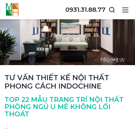
0931.31.88.77
TƯ VẤN THIẾT KẾ NỘI THẤT
PHONG CÁCH INDOCHINE
TOP 22 MẪU TRANG TRÍ NỘI THẤT
PHÒNG NGỦ U MÊ KHÔNG LỐI
THOÁT
--