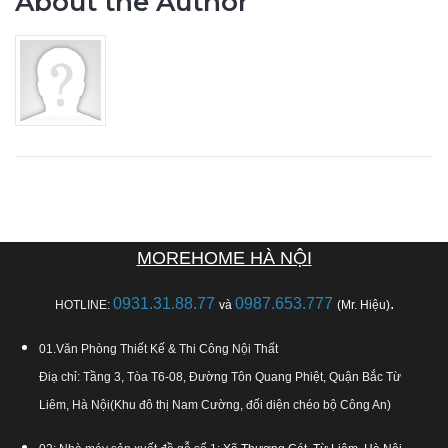
About the Author
MOREHOME HÀ NỘI
0931.31.88.77
0987.653.777
.
HOTLINE:
và
(Mr. Hiệu)
01.Văn Phòng Thiết Kế & Thi Công Nội Thất
Điạ chỉ: Tầng 3, Tòa T6-08, Đường Tôn Quang Phiệt, Quận Bắc Từ
Liêm, Hà Nội(Khu đô thị Nam Cường, đối diện chéo bộ Công An)