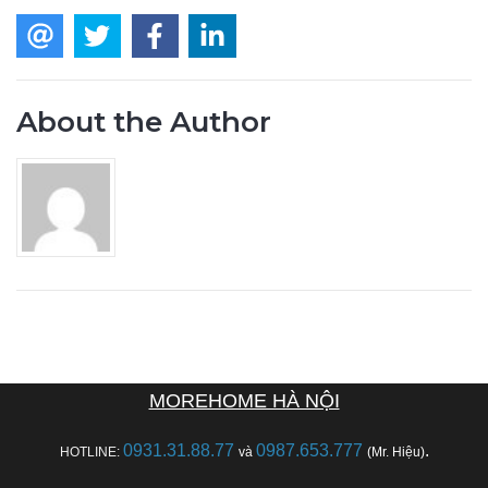
About the Author
MOREHOME HÀ NỘI
0931.31.88.77
0987.653.777
.
HOTLINE:
và
(Mr. Hiệu)