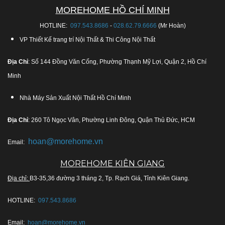
MOREHOME HỒ CHÍ MINH
HOTLINE:
097.543.8686
-
028.62.79.6666
(Mr Hoàn)
VP Thiết Kế trang trí Nội Thất & Thi Công Nội Thất
Địa Chỉ
: Số 144 Đồng Văn Cống, Phường Thạnh Mỹ Lợi, Quận 2, Hồ Chí
Minh
Nhà Máy Sản Xuất Nội Thất Hồ Chí Minh
Địa Chỉ
: 260 Tô Ngọc Vân, Phường Linh Đông, Quận Thủ Đức, HCM
hoan@morehome.vn
Email:
MOREHOME KIÊN GIANG
Địa chỉ:
B3-35,36 đường 3 tháng 2, Tp. Rạch Giá, Tỉnh Kiên Giang.
HOTLINE:
097.543.8686
Email:
hoan@morehome.vn