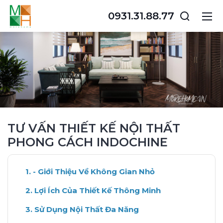
0931.31.88.77
TƯ VẤN THIẾT KẾ NỘI THẤT
PHONG CÁCH INDOCHINE
- Giới Thiệu Về Không Gian Nhỏ
Lợi Ích Của Thiết Kế Thông Minh
Sử Dụng Nội Thất Đa Năng